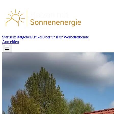
Startseite
Ratgeber
Artikel
Über uns
Für Werbetreibende
Anmelden