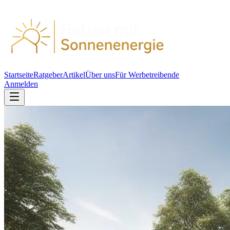
Startseite
Ratgeber
Artikel
Über uns
Für Werbetreibende
Anmelden